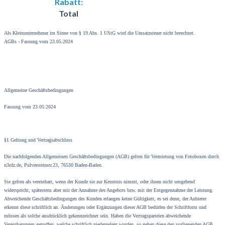
Rabatt:
Total
Als Kleinunternehmer im Sinne von § 19 Abs. 1 UStG wird die Umsatzsteuer nicht berechnet.
AGBs -
Fassung vom 23.05.2024
Allgemeine Geschäftsbedingungen
Fassung vom 23.05.2024
§1 Geltung und Vertragsabschluss
Die nachfolgenden Allgemeinen Geschäftsbedingungen (AGB) gelten für Vermietung von Fotoboxen durch
n3rdz.de, Pulversteinstr.23, 76530 Baden-Baden.
Sie gelten als vereinbart, wenn der Kunde sie zur Kenntnis nimmt, oder ihnen nicht umgehend
widerspricht, spätestens aber mit der Annahme des Angebots bzw. mit der Entgegennahme der Leistung.
Abweichende Geschäftsbedingungen des Kunden erlangen keine Gültigkeit, es sei denn, der Anbieter
erkennt diese schriftlich an. Änderungen oder Ergänzungen dieser AGB bedürfen der Schriftform und
müssen als solche ausdrücklich gekennzeichnet sein. Haben die Vertragsparteien abweichende
Vereinbarungen getroffen, welche schriftlich niedergelegt wurden, so gehen diese den vorliegenden AGB