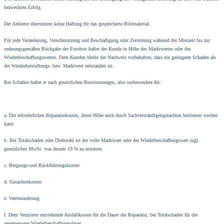
bezweckten Erfolg.
Der Anbieter übernimmt keine Haftung für das gespeicherte Bildmaterial.
Für jede Veränderung, Verschmutzung und Beschädigung oder Zerstörung während der Mietzeit bis zur
ordnungsgemäßen Rückgabe der Fotobox haftet der Kunde in Höhe des Marktwertes oder des
Wiederbeschaffungswertes. Dem Kunden bleibt der Nachweis vorbehalten, dass ein geringerer Schaden als
der Wiederherstellungs- bzw. Marktwert entstanden ist.
Bei Schäden haftet er nach gesetzlichen Bestimmungen, also insbesondere für:
a. Die erforderlichen Reparaturkosten, deren Höhe auch durch Sachverständigengutachten bestimmt werden
kann
b. Bei Totalschaden oder Diebstahl ist der volle Marktwert oder der Wiederbeschaffungswert zzgl.
gesetzlicher MwSt. von derzeit 19 % zu erstatten
c. Bergungs-und Rückführungskosten
d. Gutachterkosten
e. Wertminderung
f. Dem Vermieter entstehende Ausfallkosten für die Dauer der Reparatur, bei Totalschaden für die
angemessene Wiederbeschaffungsdauer