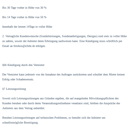
Bis 30 Tage vorher in Höhe von 30 %
Bis 14 Tage vorher in Höhe von 50 %
Innerhalb der letzten 14Tage in voller Höhe
2. Vertragliche Kundenwünsche (Sonderleistungen, Sonderanfertigungen, Designs) sind stets in voller Höhe
zu zahlen, soweit der Anbieter deren Erbringung nachweisen kann. Eine Kündigung muss schriftlich per
Email an fotobox@n3rdz.de erfolgen.
§6b Kündigung durch den Vermieter
Der Vermieter kann jederzeit von der Annahme des Auftrages zurücktreten und schuldet dem Mieter keinen
Erfolg oder Schadensersatz.
§7 Leistungsstörung
Soweit sich Leistungsstörungen aus Gründen ergeben, die auf mangelnden Mitwirkungspflichten des
Kunden beruhen oder durch deren Veranstaltungsteilnehmer veranlasst sind, bleiben die Ansprüche des
Anbieters aus dem Vertrag unberührt.
Beruhen Leistungsstörungen auf technischen Problemen, so bemüht sich der Anbieter um
schnellstmögliche Beseitigung.