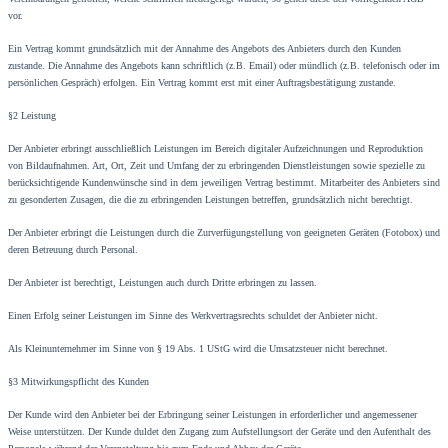
vor.
Ein Vertrag kommt grundsätzlich mit der Annahme des Angebots des Anbieters durch den Kunden
zustande. Die Annahme des Angebots kann schriftlich (z.B. Email) oder mündlich (z.B. telefonisch oder im
persönlichen Gespräch) erfolgen. Ein Vertrag kommt erst mit einer Auftragsbestätigung zustande.
§2 Leistung
Der Anbieter erbringt ausschließlich Leistungen im Bereich digitaler Aufzeichnungen und Reproduktion
von Bildaufnahmen. Art, Ort, Zeit und Umfang der zu erbringenden Dienstleistungen sowie spezielle zu
berücksichtigende Kundenwünsche sind in dem jeweiligen Vertrag bestimmt. Mitarbeiter des Anbieters sind
zu gesonderten Zusagen, die die zu erbringenden Leistungen betreffen, grundsätzlich nicht berechtigt.
Der Anbieter erbringt die Leistungen durch die Zurverfügungstellung von geeigneten Geräten (Fotobox) und
deren Betreuung durch Personal.
Der Anbieter ist berechtigt, Leistungen auch durch Dritte erbringen zu lassen.
Einen Erfolg seiner Leistungen im Sinne des Werkvertragsrechts schuldet der Anbieter nicht.
Als Kleinunternehmer im Sinne von § 19 Abs. 1 UStG wird die Umsatzsteuer nicht berechnet.
§3 Mitwirkungspflicht des Kunden
Der Kunde wird den Anbieter bei der Erbringung seiner Leistungen in erforderlicher und angemessener
Weise unterstützen. Der Kunde duldet den Zugang zum Aufstellungsort der Geräte und den Aufenthalt des