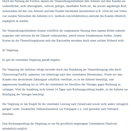
Durch die Nutzung der Fotobox räumen die Veranstaltungsteilnehmer dem Anbieter und dem Kunden ein
widerrufliches, nicht übertragbares, weltweit gültiges, dauerhaftes Recht ein, das jeweils angefertigte Bild,
insbesondere auf den vom Anbieter und/oder Kunden betriebenen Internetseiten (z.B. n3rdz.de) und Seiten
von sozialen Netzwerken des Anbieters (z.b. facebook.com/n3rdzfotobox) und/oder des Kunden öffentlich
zugänglich zu machen.
Die Veranstaltungsteilnehmer können schriftlich der vorgenannten Nutzung ihres eigenen Bildes jederzeit
insgesamt oder teilweise für die Zukunft widersprechen, jedoch keinen Schadensersatz fordern. Andere
Kosten als die Übermittlungskosten nach den Basistarifen entstehen durch einen solchen Widerruf nicht.
§5 Vergütung
Es gilt die vereinbarte Vergütung gemäß Angebot.
Die Vergütung des Anbieters erfolgt entweder durch eine Barzahlung am Veranstaltungstag oder durch
Überweisung/PayPal, spätestens vier Arbeitstage nach dem vereinbarten Mietzeitraum. Wurde mit dem
Kunden eine abweichende Zahlungsart schriftlich vereinbart, so ist der Anbieter berechtigt, eine
angemessene Anzahlung bis zu 50% der vereinbarten bei Abschluss des Vertrages gegen Rechnung zu
verlangen. Wird die Anzahlung nicht binnen 14 Tagen nach Rechnungsstellung bezahlt, ist der Anbieter zur
Kündigung des Vertrages berechtigt.
Die Vergütung ist das Entgelt für die vereinbarte Leistung nach Zeitaufwand soweit nicht anders vertraglich
geregelt wurde. Zusätzliches Verbrauchsmaterial wie Fotopapier o.ä. wird gesondert nach Verbrauch
berechnet.
Eine Rechnungstellung der Vergütung ist nur für gewerblich eingetragene Unternehmen (Nachweis
erforderlich) möglich.