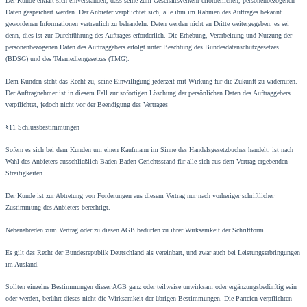
Der Kunde erklärt sich einverstanden, dass seine zum Geschäftsverkehr erforderlichen, personenbezogenen
Daten gespeichert werden. Der Anbieter verpflichtet sich, alle ihm im Rahmen des Auftrages bekannt
gewordenen Informationen vertraulich zu behandeln. Daten werden nicht an Dritte weitergegeben, es sei
denn, dies ist zur Durchführung des Auftrages erforderlich. Die Erhebung, Verarbeitung und Nutzung der
personenbezogenen Daten des Auftraggebers erfolgt unter Beachtung des Bundesdatenschutzgesetzes
(BDSG) und des Telemediengesetzes (TMG).
Dem Kunden steht das Recht zu, seine Einwilligung jederzeit mit Wirkung für die Zukunft zu widerrufen.
Der Auftragnehmer ist in diesem Fall zur sofortigen Löschung der persönlichen Daten des Auftraggebers
verpflichtet, jedoch nicht vor der Beendigung des Vertrages
§11 Schlussbestimmungen
Sofern es sich bei dem Kunden um einen Kaufmann im Sinne des Handelsgesetzbuches handelt, ist nach
Wahl des Anbieters ausschließlich Baden-Baden Gerichtsstand für alle sich aus dem Vertrag ergebenden
Streitigkeiten.
Der Kunde ist zur Abtretung von Forderungen aus diesem Vertrag nur nach vorheriger schriftlicher
Zustimmung des Anbieters berechtigt.
Nebenabreden zum Vertrag oder zu diesen AGB bedürfen zu ihrer Wirksamkeit der Schriftform.
Es gilt das Recht der Bundesrepublik Deutschland als vereinbart, und zwar auch bei Leistungserbringungen
im Ausland.
Sollten einzelne Bestimmungen dieser AGB ganz oder teilweise unwirksam oder ergänzungsbedürftig sein
oder werden, berührt dieses nicht die Wirksamkeit der übrigen Bestimmungen. Die Parteien verpflichten