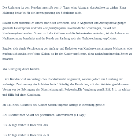
Die Rechnung ist vom Kunden innerhalb von 14 Tagen ohne Abzug an den Anbieter zu zahlen. Einer
Mahnung bedarf es für die Inverzugsetzung des Schuldners nicht.
Soweit nicht ausdrücklich anders schriftlich vereinbart, sind in Angeboten und Auftragsbestätigungen
genannte Gesamtpreise und/oder Zeit(dauer)angaben unverbindliche Schätzungen, die auf den
Kundenangaben beruhen. Soweit sich die Zeitdauer und die Nebenkosten verändern, ist der Anbieter zur
Nachberechnung berechtigt und der Kunde zur Zahlung auch der Nachberechnung verpflichtet.
Ergeben sich durch Verschiebung von Anfang- und Endzeiten von Kundenveranstaltungen Mehrzeiten oder
ergeben sich zusätzliche (Warte-)Zeiten, so ist der Kunde verpflichtet, diese nachzuberechnenden Zeiten zu
bezahlen.
§6a Kündigung durch Kunden
Dem Kunden wird ein vertragliches Rücktrittsrecht eingeräumt, welches jedoch zur Ausübung der
vorherigen Zustimmung des Anbieters bedarf. Kündigt der Kunde den, mit dem Anbieter geschlossenen
Vertrag vor der Erbringung der Dienstleistung gilt Folgendes:Die Vergütung gemäß Ziff. 5.1. ist zahlbar
und fällig bei einer Kündigung.
Im Fall eines Rücktritts des Kunden werden folgende Beträge in Rechnung gestellt:
Bei Rücktritt nach Ablauf des gesetzlichen Widerrufsrecht (14 Tage):
Bis 56 Tage vorher in Höhe von 20%
Bis 42 Tage vorher in Höhe von 25 %