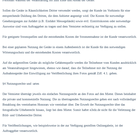
Personals während der Veranstaltung bis zum Ende und Abbau der Geräte.
Sollen die Geräte in Räumlichkeiten Dritter verwendet werden, sorgt der Kunde im Vorhinein für eine
entsprechende Duldung des Dritten, die dem Anbieter angezeigt wird. Die Kosten für notwendige
Genehmigungen zur Anfahrt (z.B. Einfahrt Messegelände) sowie evtl. Eintrittskosten oder notwendige
Ausweise sind vom Auftraggeber zu tragen und dem Vermieter rechtzeitig zur Verfügung zu stellen.
Für geeignete Stromquellen und die entstehenden Kosten der Stromentnahme ist der Kunde verantwortlich.
Bei einer geplanten Nutzung der Geräte in einem Außenbereich ist der Kunde für den notwendigen
Witterungsschutz und die entstehenden Kosten verantwortlich.
Auf die aufgestellten Geräte als mögliche Gefahrenquelle werden die Teilnehmer vom Kunden ausdrücklich
am Veranstaltungsort hingewiesen, ebenso wie darauf, dass die Teilnehmer mit der Nutzung der
Aufnahmegeräte ihre Einwilligung zur Veröffentlichung ihres Fotos gemäß Ziff. 4.1. geben.
§4 Nutzungsrechte und -arten
Der Vermieter überträgt jeweils ein einfaches Nutzungsrecht an den Fotos auf den Mieter. Dieses beinhaltet
die private und kommerzielle Nutzung. Die zu übertragenden Nutzungsrechte gehen erst nach vollständiger
Bezahlung des vereinbarten Honorars wie vereinbart über. Der Erwerb der Nutzungsrechte über das
fotografische Urheberrecht hinaus, liegt bei dem Mieter. Somit haftet n3rdz.de nicht für die Verletzung der
Bild- und Urheberrechte Dritter.
Für Veröffentlichungen, wie beispielsweise in der zur Verfügung gestellten Onlinegalerie, ist der
Auftraggeber verantwortlich.