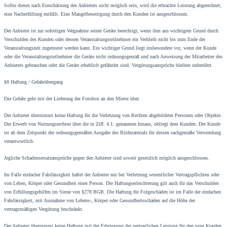
Sollte dieses nach Einschätzung des Anbieters nicht möglich sein, wird die erbrachte Leistung abgerechnet;
eine Nacherfüllung entfällt. Eine Mangelbeseitigung durch den Kunden ist ausgeschlossen.
Der Anbieter ist zur sofortigen Wegnahme seiner Geräte berechtigt, wenn ihm aus wichtigem Grund durch
Verschulden des Kunden oder dessen Veranstaltungsteilnehmer ein Verbleib nicht bis zum Ende der
Veranstaltungszeit zugemutet werden kann. Ein wichtiger Grund liegt insbesondere vor, wenn der Kunde
oder die Veranstaltungsteilnehmer die Geräte nicht ordnungsgemäß und nach Anweisung der Mitarbeiter des
Anbieters gebrauchen oder die Geräte erheblich gefährdet sind. Vergütungsansprüche bleiben unberührt.
§8 Haftung / Gefahrübergang
Die Gefahr geht mit der Lieferung der Fotobox an den Mieter über.
Der Anbieter übernimmt keine Haftung für die Verletzung von Rechten abgebildeter Personen oder Objekte.
Der Erwerb von Nutzungsrechten über die in Ziff. 4.1. genannten hinaus, obliegt dem Kunden. Der Kunde
ist ab dem Zeitpunkt der ordnungsgemäßen Ausgabe des Bildmaterials für dessen sachgemäße Verwendung
verantwortlich.
Jegliche Schadensersatzansprüche gegen den Anbieter sind soweit gesetzlich möglich ausgeschlossen.
Im Falle einfacher Fahrlässigkeit haftet der Anbieter nur bei Verletzung wesentlicher Vertragspflichten oder
von Leben, Körper oder Gesundheit einer Person. Die Haftungserleichterung gilt auch für das Verschulden
von Erfüllungsgehilfen im Sinne von §278 BGB. Die Haftung für Folgeschäden ist im Falle der einfachen
Fahrlässigkeit, mit Ausnahme von Lebens-, Körper oder Gesundheitsschäden auf die Höhe der
vertragsmäßigen Vergütung beschränkt.
Der Anbieter übernimmt keine Haftung mit der Erbringung der vertraglichen Leistung für den vom Kunden